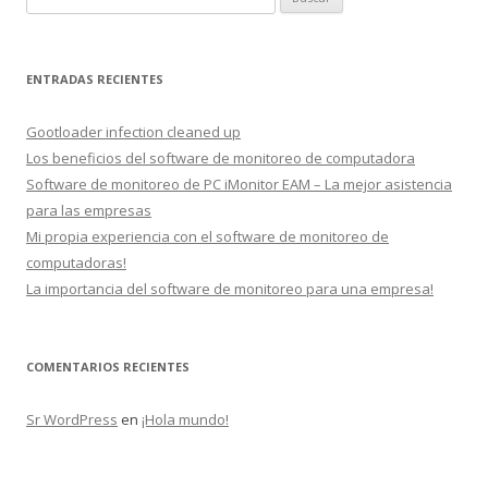
u
s
c
ENTRADAS RECIENTES
a
r
Gootloader infection cleaned up
:
Los beneficios del software de monitoreo de computadora
Software de monitoreo de PC iMonitor EAM – La mejor asistencia
para las empresas
Mi propia experiencia con el software de monitoreo de
computadoras!
La importancia del software de monitoreo para una empresa!
COMENTARIOS RECIENTES
Sr WordPress
en
¡Hola mundo!