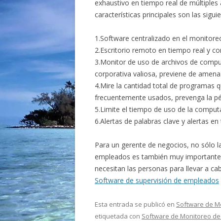
exhaustivo en tiempo real de múltiples
características principales son las sigui
1.Software centralizado en el monitor
2.Escritorio remoto en tiempo real y co
3.Monitor de uso de archivos de comput
corporativa valiosa, previene de amena
4.Mire la cantidad total de programas 
frecuentemente usados, prevenga la pér
5.Limite el tiempo de uso de la computa
6.Alertas de palabras clave y alertas en
Para un gerente de negocios, no sólo l
empleados es también muy importante. 
necesitan las personas para llevar a ca
Software de supervisión de empleados
Esta entrada se publicó en
Software de M
etiquetada con
Software de Monitoreo de