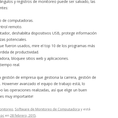
 ángulos y registros de monitoreo puede ser salvado, las
entes:
eo de computadoras.
ntrol remoto.
ador, deshabilita dispositivos USB, protege información
zas potenciales.
que fueron usados, mire el top 10 de los programas más
dida de productividad.
dora, bloquee sitios web y aplicaciones.
 tiempo real.
a gestión de empresa que gestiona la carrera, gestión de
Howerver avanzado el equipo de trabajo está, lo
bo las operaciones realizadas, así que elige un buen
es muy importante!
onitoreo
,
Software de Monitoreo de Computadora
y está
 pc
en
28 febrero, 2015
.