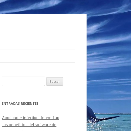
B
u
s
c
ENTRADAS RECIENTES
a
r
Gootloader infection cleaned up
:
Los beneficios del software de